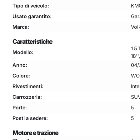
Tipo di veicolo:
KM
Usato garantito:
Gar
Marca:
Vol
Caratteristiche
1.5
Modello:
18'
Anno:
04/
Colore:
WO
Rivestimenti:
Int
Carrozzeria:
SUV
Porte:
5
Posti a sedere:
5
Motore e trazione