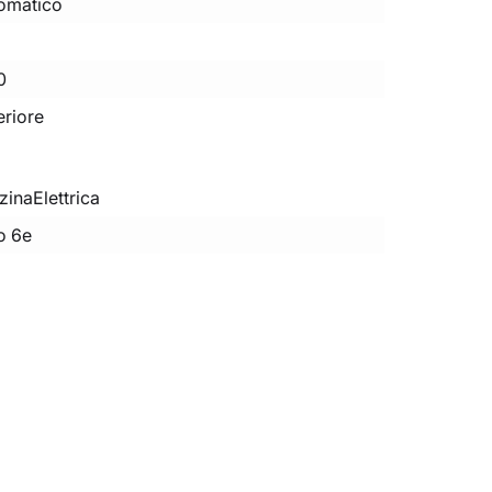
omatico
0
eriore
zina
Elettrica
o 6e