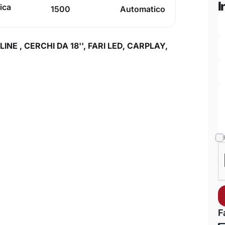
I
rica
1500
Automatico
NE , CERCHI DA 18'', FARI LED, CARPLAY,
F