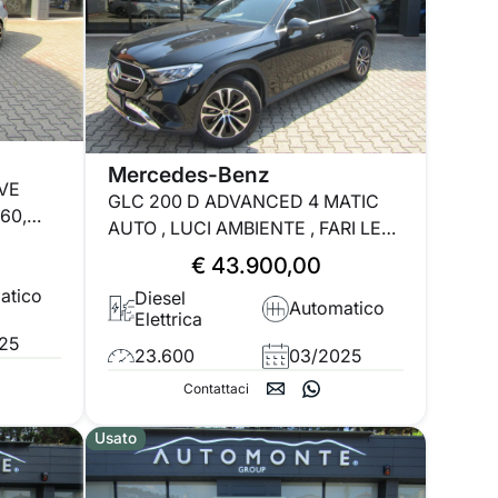
Mercedes-Benz
VE
GLC 200 D ADVANCED 4 MATIC
60,
AUTO , LUCI AMBIENTE , FARI LED ,
TELECAMERA
€ 43.900,00
atico
Diesel
Automatico
Elettrica
25
23.600
03/2025
Contattaci
Usato