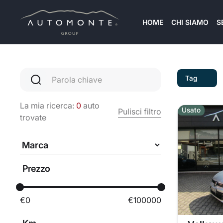
HOME
CHI SIAMO
S
Tag
La mia ricerca:
0
auto
Usato
Pulisci filtro
trovate
Prezzo
€
0
€
100000