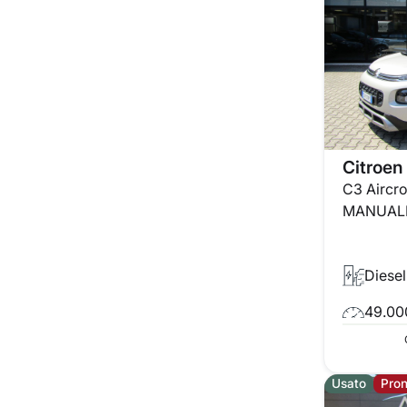
Citroen
C3 Aircr
MANUALE
Diesel
49.00
Usato
Pro