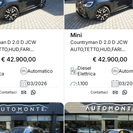
Mini
an D 2.0 D JCW
Countryman D 2.0 D JCW
TTO,HUD,FARI
AUTO,TETTO,HUD,FARI
HI 20''
LED,CERCHI 20''
€ 42.900,00
€ 42.900,00
Diesel
Automatico
Autom
ica
Elettrica
03/2026
1.100
03/20
Contattaci
Contattaci