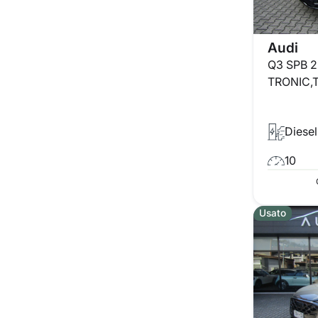
Audi
Q3 SPB 2
TRONIC,
Diesel
10
Usato