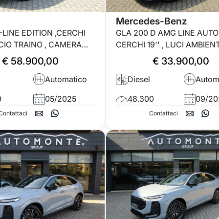
Mercedes-Benz
-LINE EDITION ,CERCHI
GLA 200 D AMG LINE AUTO 
CIO TRAINO , CAMERA
CERCHI 19'' , LUCI AMBIENT
ACCHETTO LUCI
PACK NIGHT
€ 58.900,00
€ 33.900,00
, SEDILI ELETTRICI CON
Automatico
Diesel
Autom
E
0
05/2025
48.300
09/20
Contattaci
Contattaci