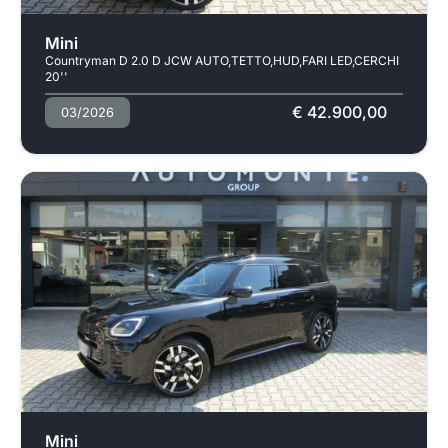
Usato
Mini
Countryman D 2.0 D JCW AUTO,TETTO,HUD,FARI LED,CERCHI
20''
€ 42.900,00
03/2026
Usato
Mini