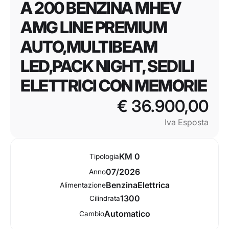
A 200 BENZINA MHEV
AMG LINE PREMIUM
AUTO,MULTIBEAM
LED,PACK NIGHT, SEDILI
ELETTRICI CON MEMORIE
€ 36.900,00
Iva Esposta
KM 0
Tipologia
07/2026
Anno
Benzina
Elettrica
Alimentazione
1300
Cilindrata
Automatico
Cambio